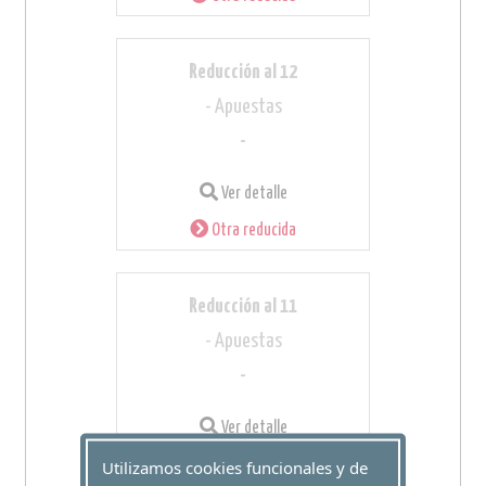
Reducción al 12
- Apuestas
-
Ver detalle
Otra reducida
Reducción al 11
- Apuestas
-
Ver detalle
Utilizamos cookies funcionales y de
Otra reducida