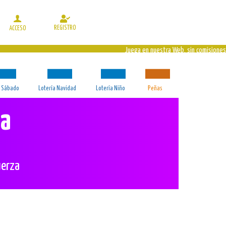
REGISTRO
ACCESO
Juega en nuestra Web, sin comisiones
a Sábado
Lotería Navidad
Lotería Niño
Peñas
la
uerza