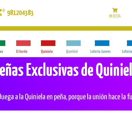
981204383
MI CESTA
iva
El Gordo
Quiniela
QuiniGol
Lotería Jueves
Loterí
eñas Exclusivas de Quinie
Juega a la Quiniela en peña, porque la unión hace la f