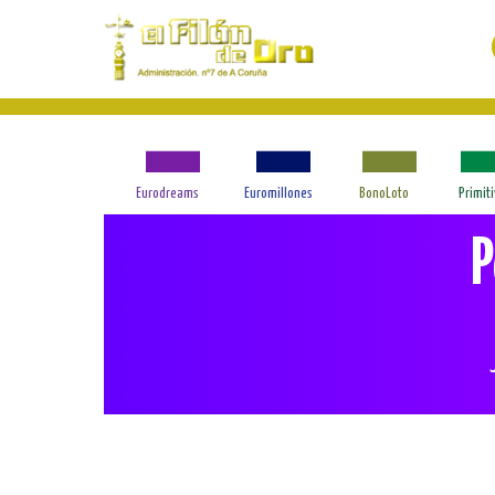
Eurodreams
Euromillones
BonoLoto
Primit
P