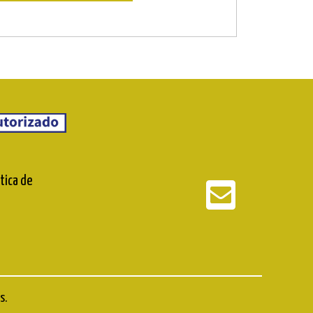
ítica de
s.