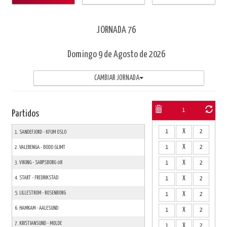
JORNADA 76
Domingo
9 de Agosto
de 2026
CAMBIAR JORNADA
1
Partidos
1
X
2
1. SANDEFJORD - KFUM OSLO
1
X
2
2. VALERENGA - BODO GLIMT
3. VIKING - SARPSBORG 08
1
X
2
4. START - FREDRIKSTAD
1
X
2
5. LILLESTROM - ROSENBORG
1
X
2
6. HAMKAM - AALESUND
1
X
2
7. KRISTIANSUND - MOLDE
1
X
2