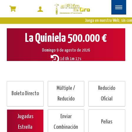
La
Quiniela
Juega en nuestra Web, sin com
La Quiniela
500.000 €
Jugadas
M�gicas
Domingo 9 de agosto de 2026
1d 0h 1m 16s
Múltiple /
Reducido
Boleto Directo
Reducido
Oficial
Jugadas
Enviar
Peñas
Estrella
Combinación