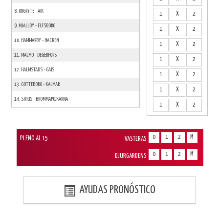
8. ORGRYTE - AIK
1
X
2
9. MJALLBY - ELFSBORG
1
X
2
10. HAMMARBY - HACKEN
1
X
2
11. MALMO - DEGERFORS
1
X
2
12. HALMSTADS - GAIS
1
X
2
13. GOTTEBORG - KALMAR
1
X
2
14. SIRIUS - BROMMAPOJKARNA
1
X
2
0
1
2
M
PLENO AL 15
VASTERAS
0
1
2
M
DJURGARDENS
AYUDAS PRONÓSTICO