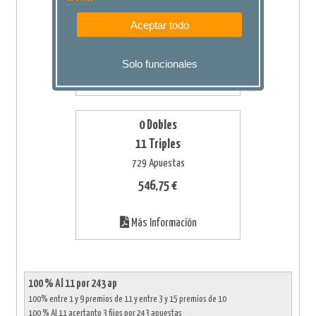
0 Triples
44 Apuestas
Aceptar todo
33,00 €
Solo funcionales
Más Información
0 Dobles
11 Triples
729 Apuestas
546,75 €
Más Información
100 % Al 11 por 243 ap
100% entre 1 y 9 premios de 11 y entre 3 y 15 premios de 10
100 % Al 11 acertanto 3 fijos por 243 apuestas