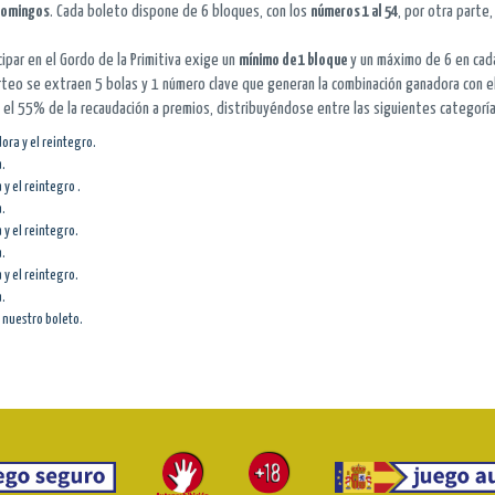
omingos
. Cada boleto dispone de 6 bloques, con los
números 1 al 54
, por otra parte
icipar en el Gordo de la Primitiva exige un
mínimo de 1 bloque
y un máximo de 6 en cad
sorteo se extraen 5 bolas y 1 número clave que generan la combinación ganadora con e
na el 55% de la recaudación a premios, distribuyéndose entre las siguientes categorí
ora y el reintegro.
a.
y el reintegro .
a.
y el reintegro.
a.
y el reintegro.
a.
 nuestro boleto.