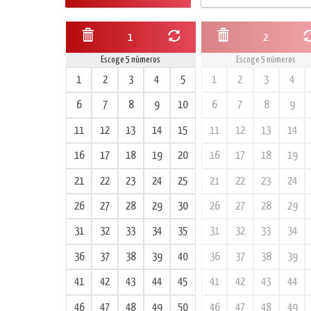
1
2
Escoge 5 números
Escoge 5 números
1
2
3
4
5
1
2
3
4
6
7
8
9
10
6
7
8
9
11
12
13
14
15
11
12
13
14
16
17
18
19
20
16
17
18
19
21
22
23
24
25
21
22
23
24
26
27
28
29
30
26
27
28
29
31
32
33
34
35
31
32
33
34
36
37
38
39
40
36
37
38
39
41
42
43
44
45
41
42
43
44
46
47
48
49
50
46
47
48
49