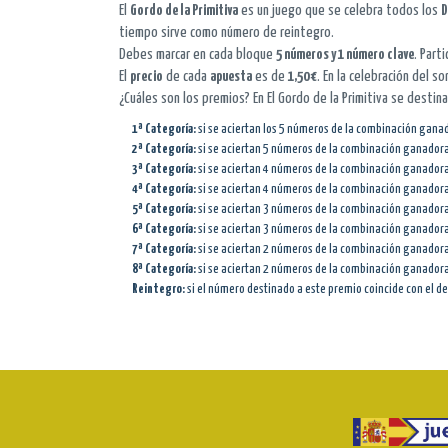
El
Gordo de la Primitiva
es un juego que se celebra todos los
D
tiempo sirve como número de reintegro.
Debes marcar en cada bloque
5 números y 1 número clave
. Part
El
precio
de cada
apuesta
es de
1,50 €
. En la celebración del 
¿Cuáles son los premios? En El Gordo de la Primitiva se desti
1ª Categoría:
si se aciertan los 5 números de la combinación ganad
2ª Categoría:
si se aciertan 5 números de la combinación ganador
3ª Categoría:
si se aciertan 4 números de la combinación ganadora 
4ª Categoría:
si se aciertan 4 números de la combinación ganador
5ª Categoría:
si se aciertan 3 números de la combinación ganadora 
6ª Categoría:
si se aciertan 3 números de la combinación ganador
7ª Categoría:
si se aciertan 2 números de la combinación ganadora 
8ª Categoría:
si se aciertan 2 números de la combinación ganador
Reintegro:
si el número destinado a este premio coincide con el de