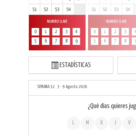
51
52
53
54
51
52
53
54
NUMERO CLAVE
NUMERO CLAVE
0
1
2
3
4
0
1
2
3
5
6
7
8
9
5
6
7
8
ESTADÍSTICAS
SEMANA 32 3 - 9 Agosto 2026
¿Qué días quieres jug
L
M
X
J
V