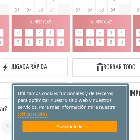
51
52
53
54
51
52
53
54
5
NUMERO CLAVE
NUMERO CLAVE
4
0
1
2
3
4
0
1
2
3
4
9
5
6
7
8
9
5
6
7
8
9
JUGADA RÁPIDA
BORRAR TODO
IMP
Utilizamos cookies funcionales y de terceros
para optimizar nuestro sitio web y nuestros
servicios. Para más información mira nuestra
ar?
politica de cookies
S
D
Aceptar todo