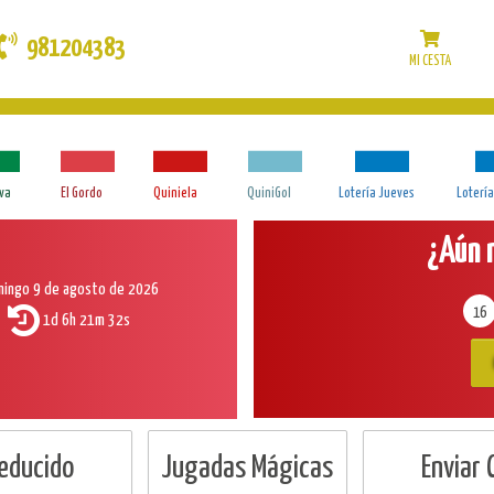
981204383
MI CESTA
iva
El Gordo
Quiniela
QuiniGol
Lotería Jueves
Loterí
¿Aún 
ingo 9 de agosto de 2026
16
1d 6h 21m 31s
Reducido
Jugadas Mágicas
Enviar