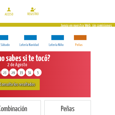
REGISTRO
ACCESO
Juega en nuestra Web, sin comisiones
a Sábado
Lotería Navidad
Lotería Niño
Peñas
no sabes si te tocó?
2 de Agosto
23
29
35
51
5
Consulta los resultados
 Combinación
Peñas