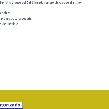
, hay otro bloque del
0 al 9
llamado número
clave
y que al mismo
a boleto.
l premio de 1ª categoría.
as de premios: