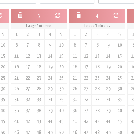
3
4
Escoge 5 números
Escoge 5 números
5
1
2
3
4
5
1
2
3
4
5
10
6
7
8
9
10
6
7
8
9
10
15
11
12
13
14
15
11
12
13
14
15
1
20
16
17
18
19
20
16
17
18
19
20
1
25
21
22
23
24
25
21
22
23
24
25
2
30
26
27
28
29
30
26
27
28
29
30
2
35
31
32
33
34
35
31
32
33
34
35
3
40
36
37
38
39
40
36
37
38
39
40
3
45
41
42
43
44
45
41
42
43
44
45
4
50
46
47
48
49
50
46
47
48
49
50
4