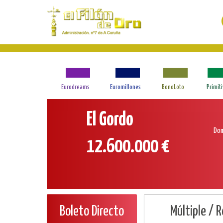
El
Gordo
Boleto
directo
Eurodreams
Euromillones
BonoLoto
Primit
El Gordo
Dom
12.600.000 €
Boleto Directo
Múltiple / 