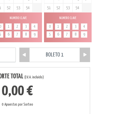
1
52
53
54
51
52
53
54
NUMERO CLAVE
NUMERO CLAVE
0
1
2
3
4
0
1
2
3
4
5
6
7
8
9
5
6
7
8
9
BOLETO 1
ORTE TOTAL
(I.V.A. incluido)
0,00 €
0 Apuestas por Sorteo