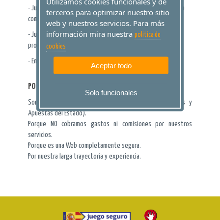
Utilizamos cookies funcionales y de
- Jugadas automáticas: Es la forma más sencilla y rápida para
terceros para optimizar nuestro sitio
comprar jugadas aleatorias.
web y nuestros servicios. Para más
información mira nuestra
- Jugadas Reducidas: Para los más aficionados, cubre más
politica de
pronóstico por menos dinero
cookies
- Envíos de Lotería Nacional a toda España
Aceptar todo
POR QUÉ JUGAR CON NOSOTROS
Solo funcionales
Somos una agencia oficial de ventas de LAE (Loterías y
Apuestas del Estado).
Porque NO cobramos gastos ni comisiones por nuestros
servicios.
Porque es una Web completamente segura.
Por nuestra larga trayectoría y experiencia.