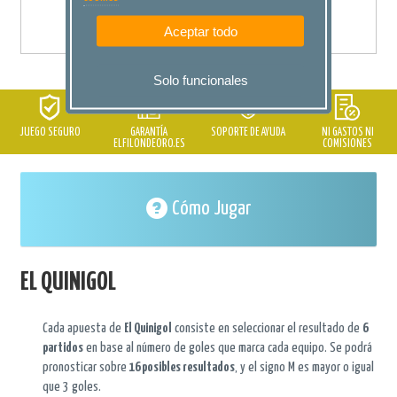
CESTA
Aceptar todo
Solo funcionales
JUEGO SEGURO
GARANTÍA
SOPORTE DE AYUDA
NI GASTOS NI
ELFILONDEORO.ES
COMISIONES
Cómo Jugar
EL QUINIGOL
Cada apuesta de
El Quinigol
consiste en seleccionar el resultado de
6
partidos
en base al número de goles que marca cada equipo. Se podrá
pronosticar sobre
16 posibles resultados
, y el signo M es mayor o igual
que 3 goles.