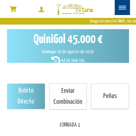
Juega en nuestra Web, sin co
QuiniGol
45.000 €
Domingo 16 de agosto de 2026
4d 0h 50m 30s
Boleto
Enviar
Peñas
Directo
Combinación
JORNADA 1