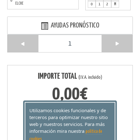
6
ELCHE
0
1
2
M
AYUDAS PRONÓSTICO
1
IMPORTE TOTAL
(I.V.A. incluido)
0,00€
Utilizamos cookies funcionales y de
terceros para optimizar nuestro sitio
web y nuestros servicios. Para más
información mira nuestra
politica de
AÑADIR A
cookies