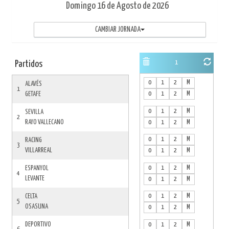
Domingo
16 de Agosto
de 2026
CAMBIAR JORNADA
Partidos
1
0
1
2
M
ALAVÉS
1
0
1
2
M
GETAFE
0
1
2
M
SEVILLA
2
RAYO VALLECANO
0
1
2
M
0
1
2
M
RACING
3
VILLARREAL
0
1
2
M
0
1
2
M
ESPANYOL
4
LEVANTE
0
1
2
M
0
1
2
M
CELTA
5
OSASUNA
0
1
2
M
DEPORTIVO
0
1
2
M