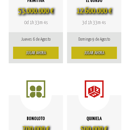
PRIMITIVA
EL GORDO
53.000.000 €
12.600.000 €
0d 1h 33m 4s
3d 1h 33m 4s
Jueves 6 de Agosto
Domingo 9 de Agosto
JUGAR AHORA
JUGAR AHORA
BONOLOTO
QUINIELA
700.000 €
500.000 €