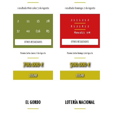
resultado Miércoles 5 de Agosto
resultado Domingo 2 de Agosto
2
1
1
1
2
1
2
2
11
15
28
X
1
2
1
X
1
2
37
40
C16
R5
Pleno al 15
0-M
OTROS RESULTADOS
OTROS RESULTADOS
Próximo Sorteo Jueves 6 de Agosto
Próximo Sorteo Domingo 9 de Agosto
700.000 €
500.000 €
JUGAR
JUGAR
EL GORDO
LOTERÍA NACIONAL