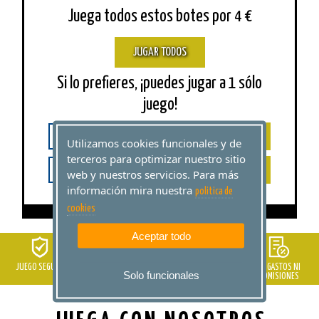
Juega todos estos botes por 4 €
JUGAR TODOS
Si lo prefieres, ¡puedes jugar a 1 sólo
juego!
JUGAR
Euromillones 110M €
Utilizamos cookies funcionales y de
terceros para optimizar nuestro sitio
JUGAR
El Gordo 12,6M €
web y nuestros servicios. Para más
información mira nuestra
politica de
cookies
Aceptar todo
JUEGO SEGURO
GARANTÍA
SOPORTE DE AYUDA
NI GASTOS NI
Solo funcionales
ELFILONDEORO.ES
COMISIONES