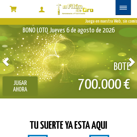
Tu
administración
Juega en nuestra Web, sin comisio
EUROMILLONES
Viernes 7 de agosto de 2026
para
comprar
online
Previous
N
E
BOT
€
110.000.000 
JUGAR
AHORA
TU SUERTE YA ESTA AQUI