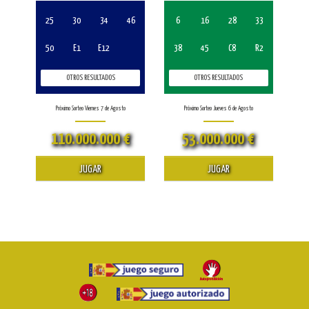
25
30
34
46
6
16
28
33
50
E1
E12
38
45
C8
R2
OTROS RESULTADOS
OTROS RESULTADOS
Próximo Sorteo Viernes 7 de Agosto
Próximo Sorteo Jueves 6 de Agosto
110.000.000 €
53.000.000 €
JUGAR
JUGAR