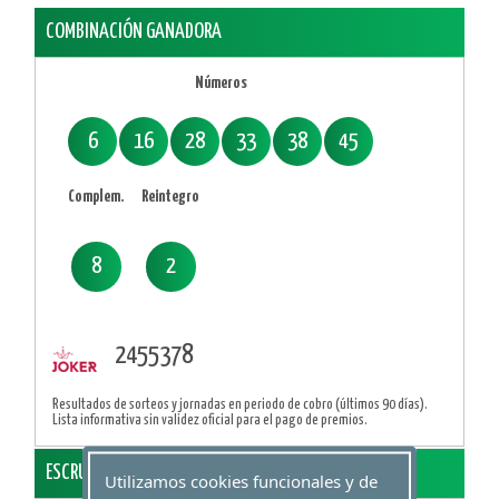
COMBINACIÓN GANADORA
Números
6
16
28
33
38
45
Complem.
Reintegro
8
2
2455378
Resultados de sorteos y jornadas en periodo de cobro (últimos 90 días).
Lista informativa sin validez oficial para el pago de premios.
ESCRUTINIO
Utilizamos cookies funcionales y de