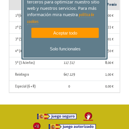
terceros para optimizar nuestro sitio
Aciertos
Acertantes
Importe Premio
web y nuestros servicios. Para más
información mira nuestra
politica de
1ª(6 Aciertos)
0
0,00 €
cookies
2ª (5 Aciertos + C)
3
43.264,33 €
Aceptar todo
3ª (5 Aciertos)
128
1.859,01 €
Solo funcionales
4ª (4 Aciertos)
6.470
53,50 €
5ª (3 Aciertos)
117.317
8,00 €
Reintegro
647.129
1,00 €
Especial (6 + R)
0
0,00 €